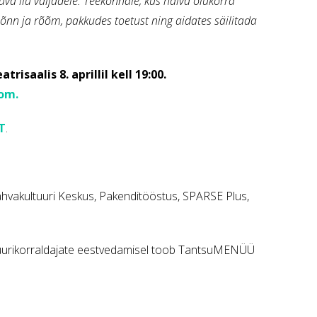
uva ilu väljadele. Teekonnale, kus halva olukorra
õnn ja rõõm, pakkudes toetust ning aidates säilitada
isaalis 8. aprillil kell 19:00.
com.
IT
.
 Rahvakultuuri Keskus, Pakenditööstus, SPARSE Plus,
ltuurikorraldajate eestvedamisel toob TantsuMENÜÜ