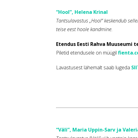
“Hool”, Helena Krinal
Tantsulavastus „Hool“ keskendub sellel
teise eest hoole kandmine.
Etendus Eesti Rahva Muuseumi teat
Piletid etendusele on müügil
fienta.
Lavastusest lähemalt saab lugeda
SI
“Väli”, Maria Uppin-Sarv ja Valer