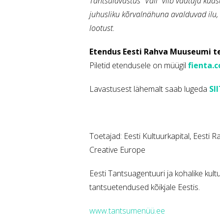
Tantsulavastus “Väli” viib vaataja kaas
juhusliku kõrvalnähuna avalduvad ilu, 
lootust.
Etendus Eesti Rahva Muuseumi teatr
Piletid etendusele on müügil
fienta.
Lavastusest lähemalt saab lugeda
SI
Toetajad: Eesti Kultuurkapital, Eesti
Creative Europe
Eesti Tantsuagentuuri ja kohalike ku
tantsuetendused kõikjale Eestis.
www.tantsumenüü.ee