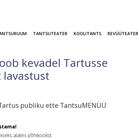
ANTSURUUM
TANTSUTEATER
KOOLITANTS
REVÜÜTEATE
ob kevadel Tartusse
 lavastust
ad Tartus publiku ette TantsuMENÜÜ
astama!
seks alates põhikoolist.