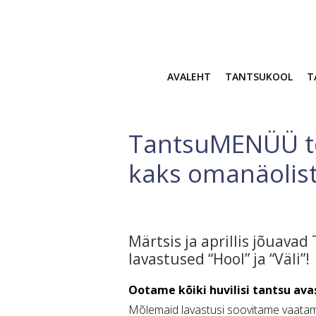
AVALEHT
TANTSUKOOL
T
TantsuMENÜÜ to
kaks omanäolist
Märtsis ja aprillis jõuav
lavastused “Hool” ja “Väli”!
Ootame kõiki huvilisi tantsu av
Mõlemaid lavastusi soovitame vaatami