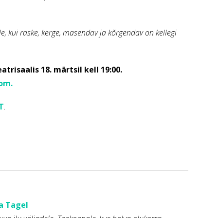
e, kui raske, kerge, masendav ja kõrgendav on kellegi
risaalis 18. märtsil kell 19:00.
com.
IT
.
ia Tagel