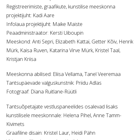
Registreerimiste, graafikute, kunstilise meeskonna
projektijuht: Kadi Aare
Infolaua projektijuht: Maike Maiste
Peaadministraator: Kersti Uiboupin
Meeskond: Anti Sepri, Elizabeth Kattai, Getter Kõiv, Henrik
Mürk, Kaisa Ruven, Katarina Virve Mürk, Kristel Taal,
Kristjan Kriisa
Meeskonna abilised: Eliisa Vellama, Tanel Veeremaa
Tantsupäevade valguskunstnik: Priidu Adlas
Fotograaf: Diana Ruitlane-Rüütli
Tantsuõpetajate vestluspaneelides osalevad lisaks
kunstilisele meeskonnale: Helena Pihel, Anne Tamm-
Kivimets
Graafiline disain: Kristel Laur, Heidi Pähn