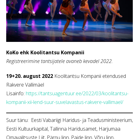
KoKo ehk Koolitantsu Kompanii
Registreerimine tantsijatele avaneb kevadel 2022.
19+20. august 2022
Koolitantsu Kompanii etendused
Rakvere Vallimäel
Lisainfo:
https://tantsuagentuur.ee/2022/03/koolitantsu-
kompanii-xii-lend-suur-suvelavastus-rakvere-vallimael/
Suur tänu: Eesti Vabariigi Haridus- ja Teadusministeerium,
Eesti Kultuurkapital, Tallinna Haridusamet, Harjumaa
Omavalitsuste Liit, Pärnu linn, Paide linn, Võru linn,