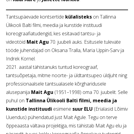
Tantsupäevade kontsertide
külalisteks
on Tallinna
Ülikooli Balti filmi, meedia ja kunstide instituudi
koreograafiatudengid, kes esitavad tantsu- ja
videotöid
Mait Agu
70. juubeli auks. Esitusele tulevate
tööde juhendajad on Oksana Tralla, Maria Uppin-Sarv ja
Indrek Kornel.
2021. aastal tähistanuks tuntud koreograaf,
tantsuõpetaja, mitme noorte- ja üldtantsupeo üldjuht ning
professionaalsele tantsualasele kõrgharidusele
alusepanija
Mait Agu
(1951–1998) oma 70. juubelit. Selle
puhul on
Tallinna Ülikooli Balti filmi, meedia ja
kunstide instituudi
esimene
suur ELU
(Erialasid Lõimiv
Uuendus) pühendatud just Mait Agule. Tegu on terve
õppeaasta vältava projektiga, mis tähistab Mait Agu elu ja