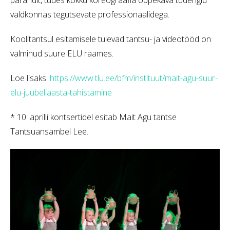
pärandit, tuues kokku koreograafia õppekava tudengid
valdkonnas tegutsevate professionaalidega.
Koolitantsul esitamisele tulevad tantsu- ja videotööd on
valminud suure ELU raames.
Loe lisaks:
https://www.tlu.ee/bfm/instituut/mait-agu-suur-
elu-juubeliaasta-tahistamine
* 10. aprilli kontsertidel esitab Mait Agu tantse
Tantsuansambel Lee.