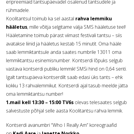
eripreemiaid tantsupäevadel osalenud tantsudele ja
rühmadele.
Koolitantsul toimub ka sel aastal
rahva lemmiku
hääletus
, mille võitja selgitame välja SMS hääletuse teel!
Hääletamine toimub pärast viimast festivali tantsu – siis
avatakse liinid ja hääletus kestab 15 minutit. Oma hääle
saab lemmiktantsule anda saates numbrile 13011 oma
lemmiktantsu esinemisnumber. Kontserdi lõpuks selgub
vastava kontserdi publiku lemmik! SMSi hind on 0,64 senti.
Igalt tantsupäeva kontserdilt saab edasi üks tants – ehk
kokku 13 rahvalemmikut. Kontserdi ajal tasub meelde jätta
oma lemmiktantsu number!
1.mail kell 13:30 – 15:00 TV6s
olevas telesaates selgub
salvestuste põhjal selle aasta Koolitantsu rahva lemmik.
Kontserdi avanumbri “Who I Really Am” koreograafid
on
Kadi Aare
ja
Janette Norkko
.