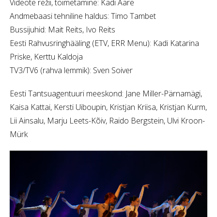
Videote režii, toimetamine: Kadi Aare
Andmebaasi tehniline haldus: Timo Tambet
Bussijuhid: Mait Reits, Ivo Reits
Eesti Rahvusringhääling (ETV, ERR Menu): Kadi Katarina
Priske, Kerttu Kaldoja
TV3/TV6 (rahva lemmik): Sven Soiver
Eesti Tantsuagentuuri meeskond: Jane Miller-Pärnamägi,
Kaisa Kattai, Kersti Uiboupin, Kristjan Kriisa, Kristjan Kurm,
Lii Ainsalu, Marju Leets-Kõiv, Raido Bergstein, Ulvi Kroon-
Mürk