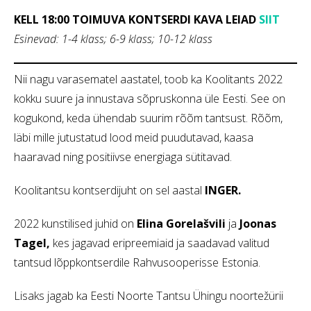
KELL 18:00 TOIMUVA KONTSERDI KAVA LEIAD
SIIT
Esinevad: 1-4 klass; 6-9 klass; 10-12 klass
Nii nagu varasematel aastatel, toob ka Koolitants 2022
kokku suure ja innustava sõpruskonna üle Eesti. See on
kogukond, keda ühendab suurim rõõm tantsust. Rõõm,
läbi mille jutustatud lood meid puudutavad, kaasa
haaravad ning positiivse energiaga sütitavad.
Koolitantsu kontserdijuht on sel aastal
INGER.
2022 kunstilised juhid on
Elina Gorelašvili
ja
Joonas
Tagel,
kes jagavad eripreemiaid ja saadavad valitud
tantsud lõppkontserdile Rahvusooperisse Estonia.
Lisaks jagab ka Eesti Noorte Tantsu Ühingu noortežürii