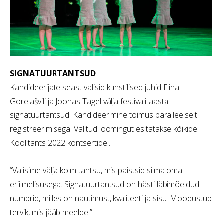
SIGNATUURTANTSUD
Kandideerijate seast valisid kunstilised juhid Elina
Gorelašvili ja Joonas Tagel välja festivali-aasta
signatuurtantsud. Kandideerimine toimus paralleelselt
registreerimisega. Valitud loomingut esitatakse kõikidel
Koolitants 2022 kontsertidel.
“Valisime välja kolm tantsu, mis paistsid silma oma
eriilmelisusega. Signatuurtantsud on hästi läbimõeldud
numbrid, milles on nautimust, kvaliteeti ja sisu. Moodustub
tervik, mis jääb meelde.”