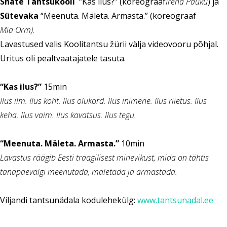
Shaté Tantsukooli
“Kas ilus?” (koreograaf
Irena Pauku
) ja
Sütevaka
“Meenuta. Mäleta. Armasta.” (koreograaf
Mia Orm).
Lavastused valis Koolitantsu žürii välja videovooru põhjal.
Üritus oli pealtvaatajatele tasuta.
“Kas ilus?”
15min
Ilus ilm. Ilus koht. Ilus olukord. Ilus inimene. Ilus riietus. Ilus
keha. Ilus vaim. Ilus kavatsus. Ilus tegu.
“Meenuta. Mäleta. Armasta.”
10min
Lavastus räägib Eesti traagilisest minevikust, mida on tähtis
tänapäevalgi meenutada, mäletada ja armastada.
Viljandi tantsunädala kodulehekülg:
www.tantsunadal.ee